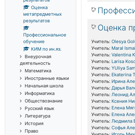
Оценка
Професси
метапредметных
результатов
Оценка п
Профессиональное
обучение
Учитель:
Olesya Go
Учитель:
Maral Isma
КИМ по ин.яз.
Учитель:
Valentina 
Внеурочная
Учитель:
Larisa Kos
деятельность
Учитель:
YUliya Sam
Математика
Учитель:
Ekaterina 
Иностранные языки
Учитель:
Ирина Але
Начальная школа
Учитель:
Дарья Вал
Информатика
Учитель:
Леонид Ал
Обществознание
Учитель:
Ксения Ни
Учитель:
Елена Мяг
Русский язык
Учитель:
Елена Але
Литература
Учитель:
Людмила В
История
Учитель:
Софья Але
Право
Учитель:
Игорь Мих