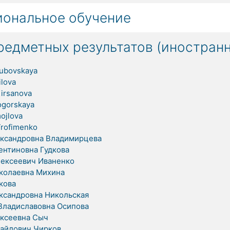
ональное обучение
редметных результатов (иностран
lubovskaya
ilova
Kirsanova
ogorskaya
ojlova
Trofimenko
ксандровна Владимирцева
ентиновна Гудкова
ексеевич Иваненко
колаевна Михина
кова
ксандровна Никольская
ладиславовна Осипова
ксеевна Сыч
айлович Чирков