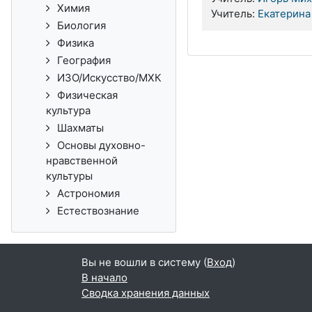
Химия
Учитель:
Екатерина
Биология
Физика
География
ИЗО/Искусство/МХК
Физическая
культура
Шахматы
Основы духовно-
нравственной
культуры
Астрономия
Естествознание
Вы не вошли в систему (
Вход
)
В начало
Сводка хранения данных