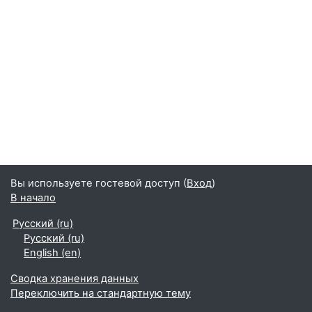
Вы используете гостевой доступ (
Вход
)
В начало
Русский ‎(ru)‎
Русский ‎(ru)‎
English ‎(en)‎
Сводка хранения данных
Переключить на стандартную тему