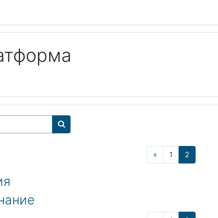
атформа
Поиск курса
Назад
(текуща
«
1
2
ия
нание