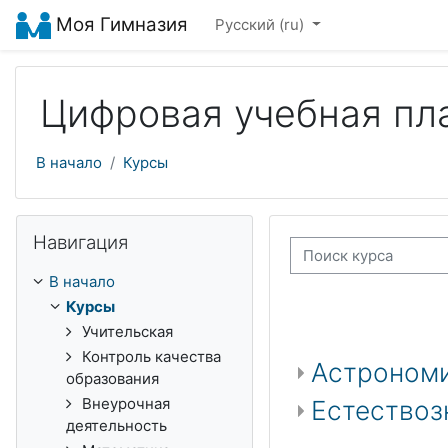
Перейти к основному содержанию
Моя Гимназия
Русский ‎(ru)‎
Цифровая учебная пл
В начало
Курсы
Пропустить Навигация
Навигация
Поиск курса
В начало
Курсы
Учительская
Контроль качества
Астроном
образования
Внеурочная
Естествоз
деятельность