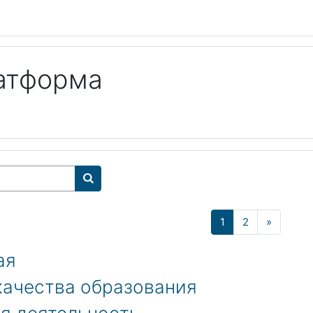
атформа
Search courses
(current)
Next
1
2
»
ая
качества образования