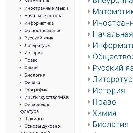
Внеурочна
Математика
Иностранные языки
Математи
Начальная школа
Иностранн
Информатика
Обществознание
Начальная
Русский язык
Информат
Литература
История
Общество
Право
Русский я
Химия
Биология
Литератур
Физика
История
География
ИЗО/Искусство/МХК
Право
Физическая
Химия
культура
Шахматы
Биология
Основы духовно-
нравственной