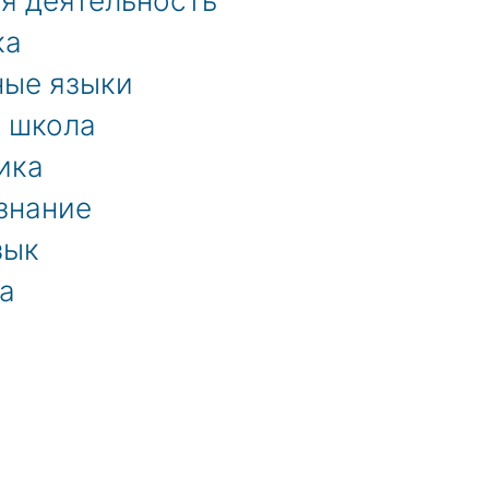
я деятельность
ка
ые языки
 школа
ика
знание
зык
а