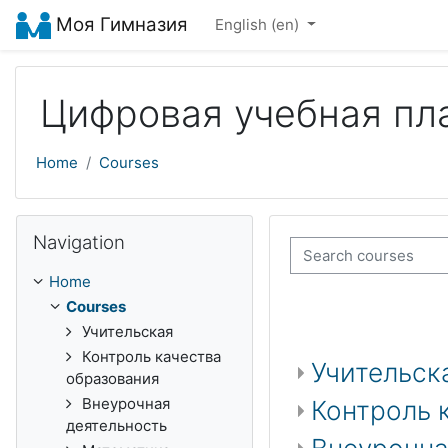
Skip to main content
Моя Гимназия
English ‎(en)‎
Цифровая учебная пл
Home
Courses
Skip Navigation
Navigation
Search courses
Home
Courses
Учительская
Контроль качества
Учительск
образования
Внеурочная
Контроль 
деятельность